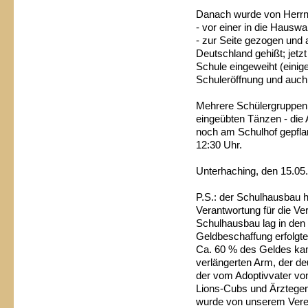
Danach wurde von Herrn
- vor einer in die Hausw
- zur Seite gezogen und
Deutschland gehißt; jetz
Schule eingeweiht (einig
Schuleröffnung und auc
Mehrere Schülergruppen 
eingeübten Tänzen - di
noch am Schulhof gepflanz
12:30 Uhr.
Unterhaching, den 15.0
P.S.: der Schulhausbau h
Verantwortung für die V
Schulhausbau lag in den
Geldbeschaffung erfolgt
Ca. 60 % des Geldes ka
verlängerten Arm, der de
der vom Adoptivvater von
Lions-Cubs und Ärztegem
wurde von unserem Ver