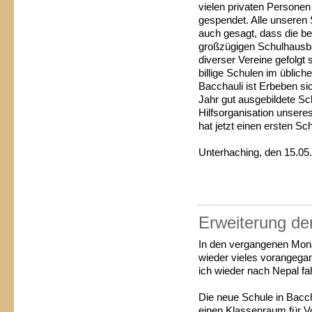
vielen privaten Persone
gespendet. Alle unseren 
auch gesagt, dass die be
großzügigen Schulhausba
diverser Vereine gefolgt s
billige Schulen im üblich
Bacchauli ist Erbeben si
Jahr gut ausgebildete Sc
Hilfsorganisation unsere
hat jetzt einen ersten Sc
Unterhaching, den 15.0
Erweiterung de
I
n den vergangenen Mona
wieder vieles vorangega
ich wieder nach Nepal f
Die neue Schule in Bacch
einen Klassenraum für V