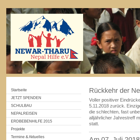
Rückkehr der Ne
Startseite
JETZT SPENDEN
Voller positiver Eindrüc
SCHULBAU
5.11.2018 zurück. Einzig
die schlechten, fast unb
NEPALREISEN
alljährlicher Jahrestreff
ERDBEBENHILFE 2015
statt.
Projekte
Termine & Aktuelles
Am 07. Juli 2018